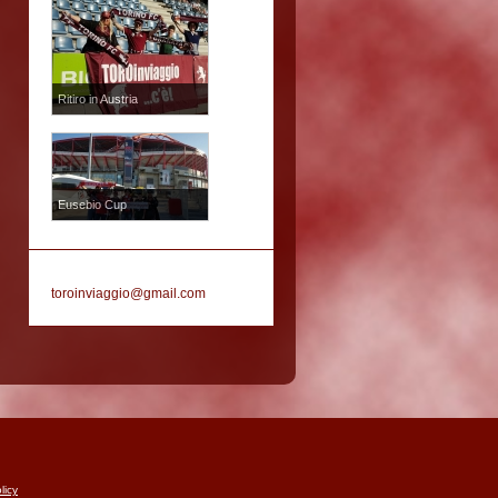
Ritiro in Austria
Eusebio Cup
toroinviaggio@gmail.com
licy